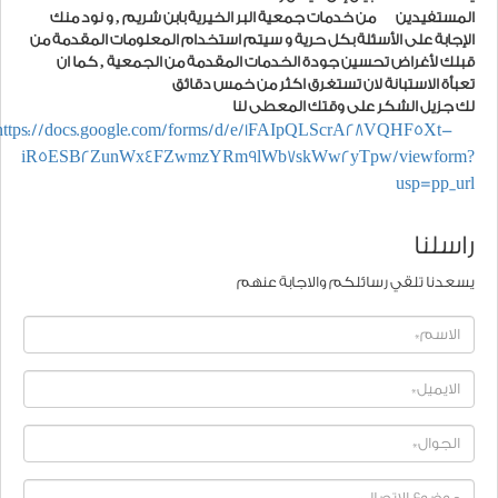
المستفيدين من خدمات جمعية البر الخيرية بابن شريم , و نود منك
الإجابة على الأسئلة بكل حرية و سيتم استخدام المعلومات المقدمة من
قبلك لأغراض تحسين جودة الخدمات المقدمة من الجمعية , كما ان
تعبأة الاستبانة لان تستغرق اكثر من خمس دقائق
لك جزيل الشكر على وقتك المعطى لنا
https://docs.google.com/forms/d/e/1FAIpQLScrA28VQHF5Xt-
iR5ESB2ZunWx4FZwmzYRm9lWb7skWw2yTpw/viewform?
usp=pp_url
راسلنا
يسعدنا تلقي رسائلكم والاجابة عنهم