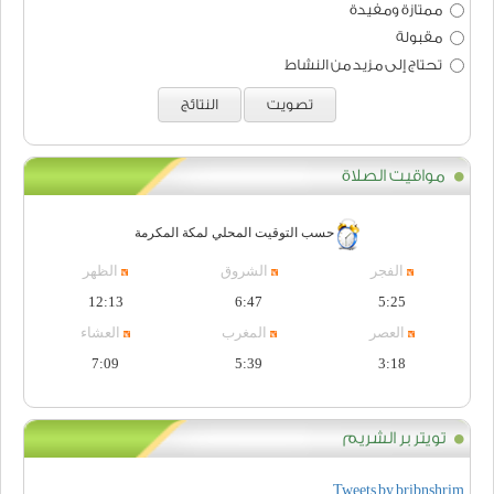
ممتازة ومفيدة
مقبولة
تحتاج إلى مزيد من النشاط
تصويت
النتائج
مواقيت الصلاة
حسب التوقيت المحلي لمكة المكرمة
الفجر
الشروق
الظهر
12:13
6:47
5:25
العصر
المغرب
العشاء
7:09
5:39
3:18
تويتر بر الشريم
Tweets by bribnshrim