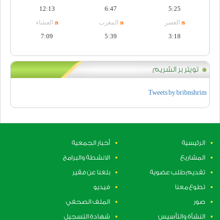
12:13
6:47
5:25
العصر
المغرب
العشاء
7:09
5:39
3:18
تويتر بر الشريم
Tweets by bribnshrim
الرئيسية
أخبار الجمعية
المشاريع
الانشطة والبرامج
تقديم طلب عضوية
بلغنا عن فقير
تطوع معنا
فيديو
صور
الملف الصحفي
النشأة والتأسيس
شهادة التسجيل