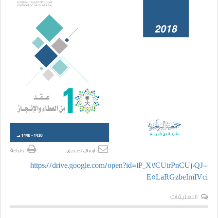
ارسال لصديق
طباعة
https://drive.google.com/open?id=1P_X7CUtrPnCUj0QJ-
E5LaRGzbeImIVci
التعليقات