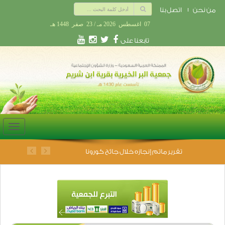
من نحن
اتصل بنا
07 اغسطس 2026 مـ / 23 صفر 1448 هـ
تابعنا على
oggle
ation
تقرير ماتم إنجازه خلال جائح كورونا