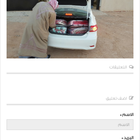
التعليقات
اضف تعليق
الاسم *
البريد *